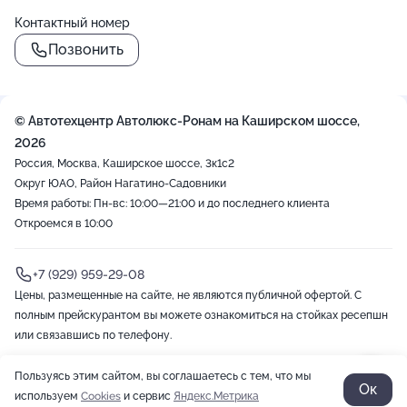
Контактный номер
Позвонить
© Автотехцентр Автолюкс-Ронам на Каширском шоссе,
2026
Россия, Москва, Каширское шоссе, 3к1с2
Округ ЮАО, Район Нагатино-Садовники
Время работы: Пн-вс: 10:00—21:00 и до последнего клиента
Откроемся в 10:00
+7 (929) 959-29-08
Цены, размещенные на сайте, не являются публичной офертой. С
полным прейскурантом вы можете ознакомиться на стойках ресепшн
или связавшись по телефону.
Пользуясь этим сайтом, вы соглашаетесь с тем, что мы
2012-2026 © ZOON
Политика обработки данных
Разработано в Zoon
Ок
используем
Cookies
и сервис
Яндекс.Метрика